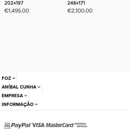
202×197
248×171
€
1,495.00
€
2,100.00
FOZ
ANÍBAL CUNHA
EMPRESA
INFORMAÇÃO