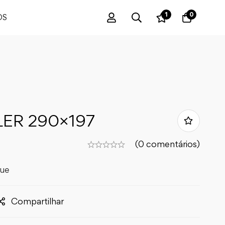
1
0
OS
LER 290×197
(0 comentários)
que
Compartilhar