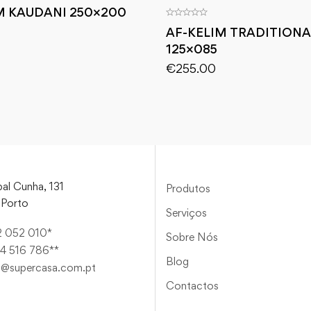
M KAUDANI 250×200
AF-KELIM TRADITIONA
125×085
€
255.00
al Cunha, 131
Produtos
Porto
Serviços
2 052 010*
Sobre Nós
4 516 786**
Blog
a@supercasa.com.pt
Contactos