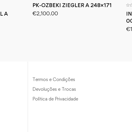
PK-OZBEKI ZIEGLER A 248×171
€
2,100.00
L A
I
0
€
Termos e Condições
Devoluções e Trocas
Política de Privacidade