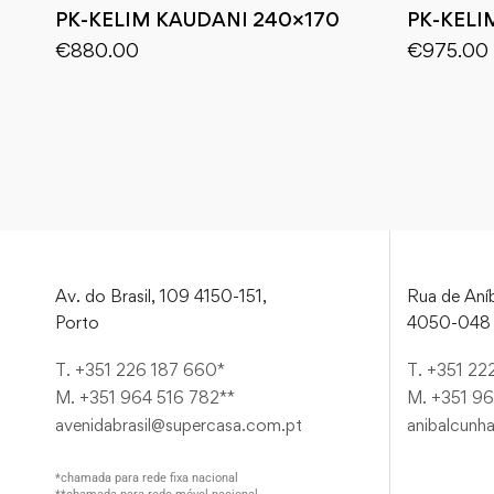
PK-KELIM KAUDANI 240×170
PK-KELI
€
880.00
€
975.00
Av. do Brasil, 109 4150-151,
Rua de Aníb
Porto
4050-048 
T. +351 226 187 660*
T. +351 22
M. +351 964 516 782**
M. +351 96
avenidabrasil@supercasa.com.pt
anibalcunh
*chamada para rede fixa nacional