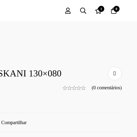
1
0
KANI 130×080
(0 comentários)
Compartilhar