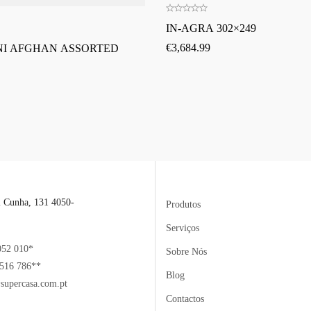
IN-AGRA 302×249
€
3,684.99
NI AFGHAN ASSORTED
l Cunha, 131 4050-
Produtos
Serviços
052 010*
Sobre Nós
516 786**
Blog
supercasa.com.pt
Contactos