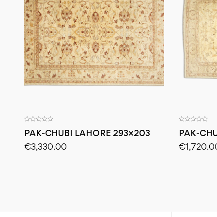
PAK-CHUBI LAHORE 293×203
PAK-CHU
€
3,330.00
€
1,720.0