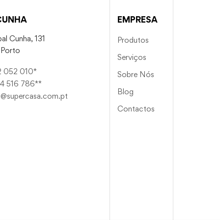
CUNHA
EMPRESA
al Cunha, 131
Produtos
Porto
Serviços
2 052 010*
Sobre Nós
4 516 786**
Blog
a@supercasa.com.pt
Contactos