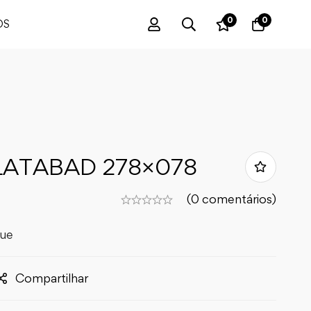
0
0
OS
LATABAD 278×078
(0 comentários)
que
Compartilhar