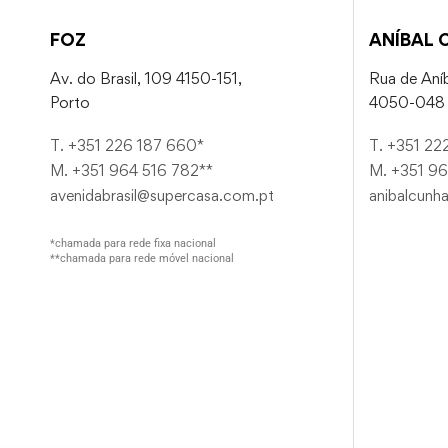
FOZ
ANÍBAL 
Av. do Brasil, 109 4150-151,
Rua de Aníb
Porto
4050-048 
T. +351 226 187 660*
T. +351 22
M. +351 964 516 782**
M. +351 96
avenidabrasil@supercasa.com.pt
anibalcunh
*chamada para rede fixa nacional
**chamada para rede móvel nacional