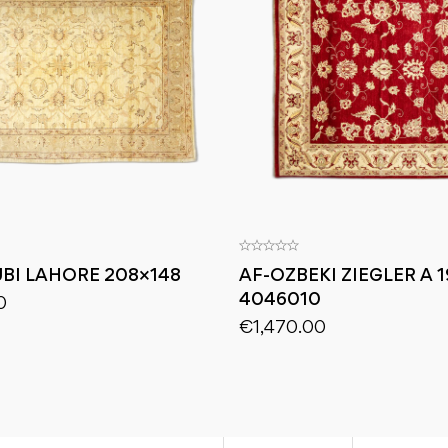
BI LAHORE 208×148
AF-OZBEKI ZIEGLER A 1
4046010
0
€
1,470.00