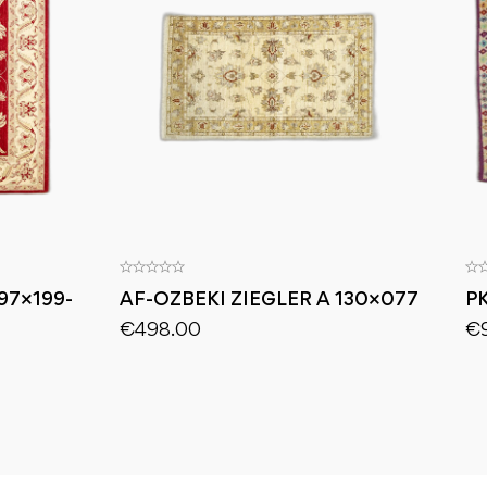
97×199-
AF-OZBEKI ZIEGLER A 130×077
P
€
498.00
€