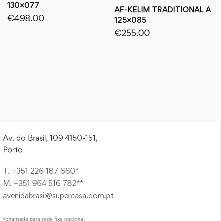
130×077
AF-KELIM TRADITIONAL A
€
498.00
125×085
€
255.00
Av. do Brasil, 109 4150-151,
Porto
T. +351 226 187 660*
M. +351 964 516 782**
avenidabrasil@supercasa.com.pt
*chamada para rede fixa nacional