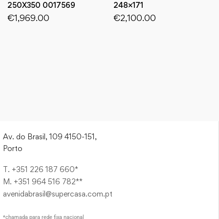
250X350 0017569
248×171
€
1,969.00
€
2,100.00
Av. do Brasil, 109 4150-151,
Porto
T. +351 226 187 660*
M. +351 964 516 782**
avenidabrasil@supercasa.com.pt
*chamada para rede fixa nacional