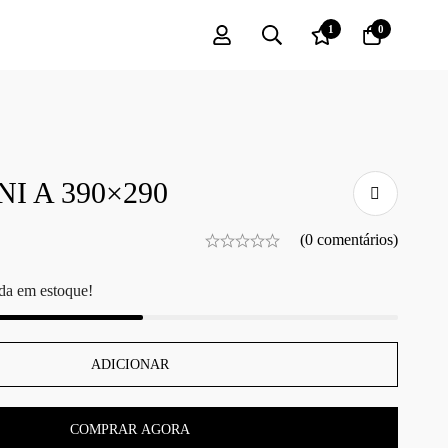
1
0
I A 390×290
(0 comentários)
da em estoque!
ADICIONAR
COMPRAR AGORA