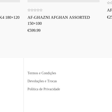
AF
€
2
4 180×120
AF-GHAZNI AFGHAN ASSORTED
150×100
€
599.99
Termos e Condições
Devoluções e Trocas
Política de Privacidade