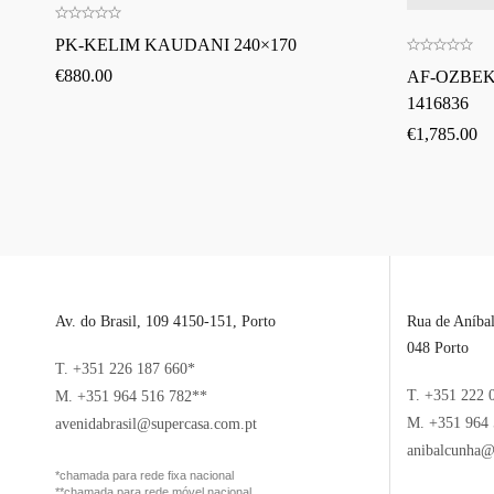
PK-KELIM KAUDANI 240×170
€
880.00
AF-OZBEKI
1416836
€
1,785.00
Av. do Brasil, 109 4150-151, Porto
Rua de Aníba
048 Porto
T. +351 226 187 660*
T. +351 222 
M. +351 964 516 782**
M. +351 964 
avenidabrasil@supercasa.com.pt
anibalcunha@
*chamada para rede fixa nacional
**chamada para rede móvel nacional