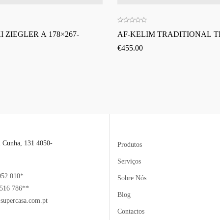
 ZIEGLER A 178×267-
AF-KELIM TRADITIONAL TK
€
455.00
l Cunha, 131 4050-
Produtos
Serviços
052 010*
Sobre Nós
516 786**
Blog
supercasa.com.pt
Contactos