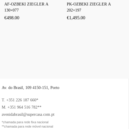
AF-OZBEKI ZIEGLER A
PK-OZBEKI ZIEGLER A
130×077
202×197
€
498.00
€
1,495.00
Av. do Brasil, 109 4150-151, Porto
T. +351 226 187 660*
M. +351 964 516 782**
avenidabrasil@supercasa.com.pt
*chamada para rede fixa nacional
**chamada para rede móvel nacional