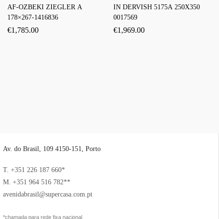
AF-OZBEKI ZIEGLER A
IN DERVISH 5175A 250X350
178×267-1416836
0017569
€
1,785.00
€
1,969.00
Av. do Brasil, 109 4150-151, Porto
T. +351 226 187 660*
M. +351 964 516 782**
avenidabrasil@supercasa.com.pt
*chamada para rede fixa nacional