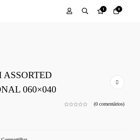
1
0
M ASSORTED
NAL 060×040
(0 comentários)
Compartilhar