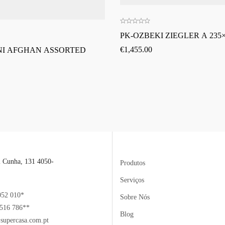
PK-OZBEKI ZIEGLER A 235×
€
1,455.00
NI AFGHAN ASSORTED
l Cunha, 131 4050-
Produtos
Serviços
052 010*
Sobre Nós
516 786**
Blog
supercasa.com.pt