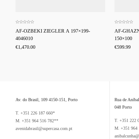
AF-OZBEKI ZIEGLER A 197×199-
AF-GHAZ
4046010
150×100
€
1,470.00
€
599.99
Av. do Brasil, 109 4150-151, Porto
Rua de Aníba
048 Porto
T. +351 226 187 660*
T. +351 222 
M. +351 964 516 782**
M. +351 964 
avenidabrasil@supercasa.com.pt
anibalcunha@