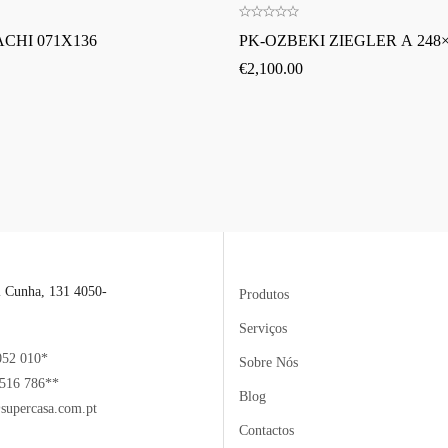
CHI 071X136
PK-OZBEKI ZIEGLER A 248×
€
2,100.00
l Cunha, 131 4050-
Produtos
Serviços
052 010*
Sobre Nós
516 786**
Blog
supercasa.com.pt
Contactos