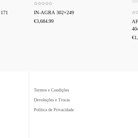
171
IN-AGRA 302×249
€
3,684.99
AF
40
€
1
Termos e Condições
Devoluções e Trocas
Política de Privacidade