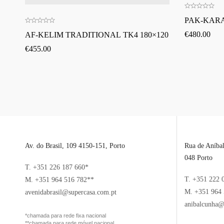
PAK-KARA
€
480.00
AF-KELIM TRADITIONAL TK4 180×120
€
455.00
Av. do Brasil, 109 4150-151, Porto
Rua de Aníba
048 Porto
T. +351 226 187 660*
T. +351 222 
M. +351 964 516 782**
M. +351 964 
avenidabrasil@supercasa.com.pt
anibalcunha@
*chamada para rede fixa nacional
**chamada para rede móvel nacional