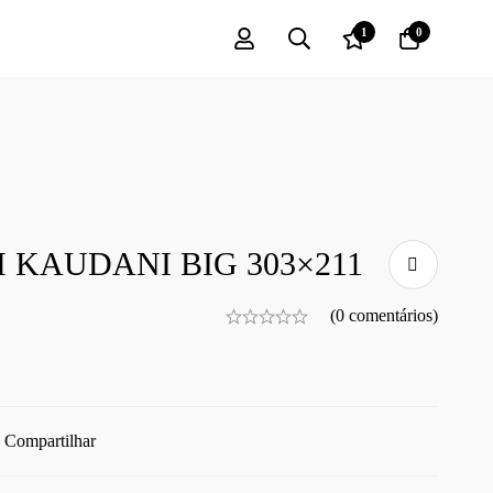
1
0
 KAUDANI BIG 303×211
(0 comentários)
Compartilhar