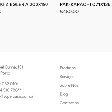
KI ZIEGLER A 202×197
PAK-KARACHI 071X136
0
€
480.00
al Cunha, 131
Produtos
Porto
Serviços
2 052 010*
Sobre Nós
4 516 786**
Blog
a@supercasa.com.pt
Contactos