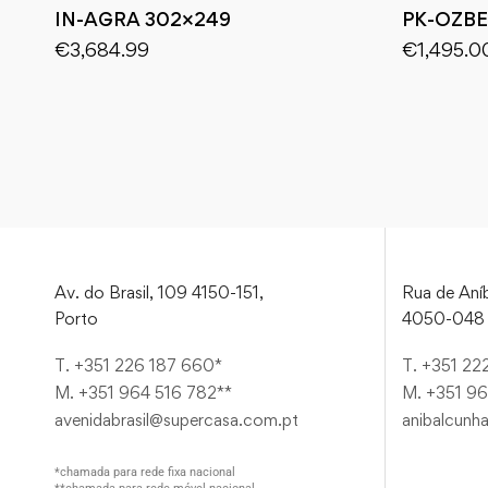
IN-AGRA 302×249
PK-OZBE
€
3,684.99
€
1,495.0
Av. do Brasil, 109 4150-151,
Rua de Aníb
Porto
4050-048 
T. +351 226 187 660*
T. +351 22
M. +351 964 516 782**
M. +351 96
avenidabrasil@supercasa.com.pt
anibalcunh
*chamada para rede fixa nacional