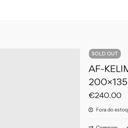
SOLD
OUT
AF-KELI
200×135
€
240.00
Fora do esto
Compare