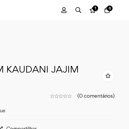
1
0
M KAUDANI JAJIM
(0 comentários)
que
Compartilhar