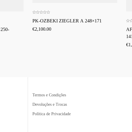
PK-OZBEKI ZIEGLER A 248×171
€
2,100.00
250-
AF
14
€
1
Termos e Condições
Devoluções e Trocas
Política de Privacidade