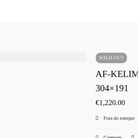
SOLD
OUT
AF-KELI
304×191
€
1,220.00
Fora do estoque
Compare