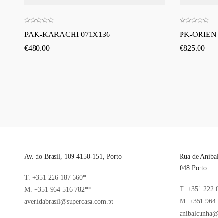
PAK-KARACHI 071X136
PK-ORIENT
€
480.00
€
825.00
Av. do Brasil, 109 4150-151, Porto
Rua de Aníba
048 Porto
T. +351 226 187 660*
T. +351 222 
M. +351 964 516 782**
M. +351 964 
avenidabrasil@supercasa.com.pt
anibalcunha@