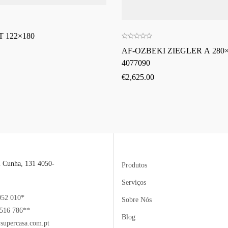
 122×180
AF-OZBEKI ZIEGLER A 280×
4077090
€
2,625.00
l Cunha, 131 4050-
Produtos
Serviços
052 010*
Sobre Nós
516 786**
Blog
supercasa.com.pt