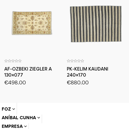
AF-OZBEKI ZIEGLER A
PK-KELIM KAUDANI
130×077
240×170
€
498.00
€
880.00
FOZ
ANÍBAL CUNHA
EMPRESA