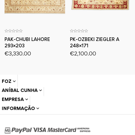
PAK-CHUBI LAHORE
PK-OZBEKI ZIEGLER A
293×203
248×171
€
3,330.00
€
2,100.00
FOZ
ANÍBAL CUNHA
EMPRESA
INFORMAÇÃO