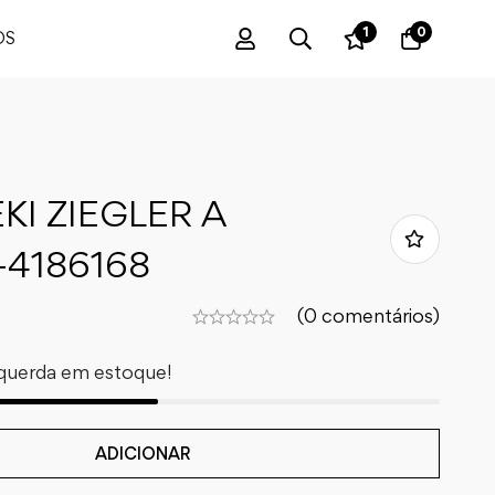
1
0
OS
KI ZIEGLER A
-4186168
(0 comentários)
querda em estoque!
ADICIONAR