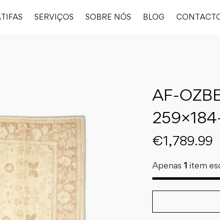
TIFAS
SERVIÇOS
SOBRE NÓS
BLOG
CONTACT
AF-OZBE
259×184
€
1,789.99
Apenas
1
item es