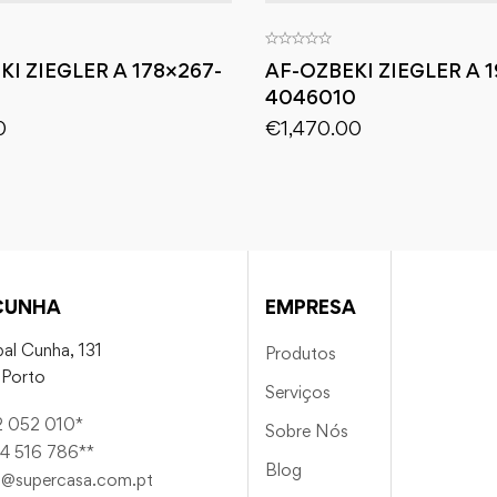
KI ZIEGLER A 178×267-
AF-OZBEKI ZIEGLER A 1
4046010
0
€
1,470.00
CUNHA
EMPRESA
al Cunha, 131
Produtos
Porto
Serviços
2 052 010*
Sobre Nós
4 516 786**
Blog
a@supercasa.com.pt