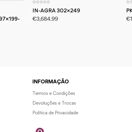
IN-AGRA 302×249
P
€
3,684.99
€
97×199-
INFORMAÇÃO
Termos e Condições
Devoluções e Trocas
Política de Privacidade