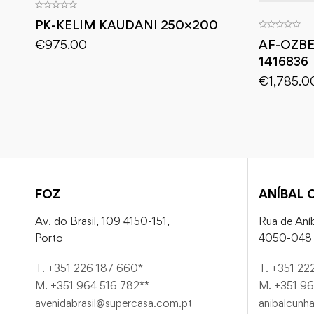
PK-KELIM KAUDANI 250×200
€
975.00
AF-OZBE
1416836
€
1,785.0
FOZ
ANÍBAL 
Av. do Brasil, 109 4150-151,
Rua de Aníb
Porto
4050-048 
T. +351 226 187 660*
T. +351 22
M. +351 964 516 782**
M. +351 96
avenidabrasil@supercasa.com.pt
anibalcunh