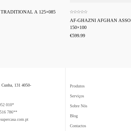
 TRADITIONAL A 125×085
AF-GHAZNI AFGHAN ASS
150×100
€
599.99
l Cunha, 131 4050-
Produtos
Serviços
052 010*
Sobre Nós
516 786**
Blog
supercasa.com.pt
Contactos