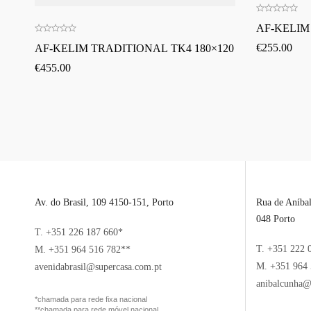
AF-KELIM
€
255.00
AF-KELIM TRADITIONAL TK4 180×120
€
455.00
Av. do Brasil, 109 4150-151, Porto
Rua de Aníba
048 Porto
T. +351 226 187 660*
T. +351 222 
M. +351 964 516 782**
M. +351 964 
avenidabrasil@supercasa.com.pt
anibalcunha@
*chamada para rede fixa nacional
**chamada para rede móvel nacional