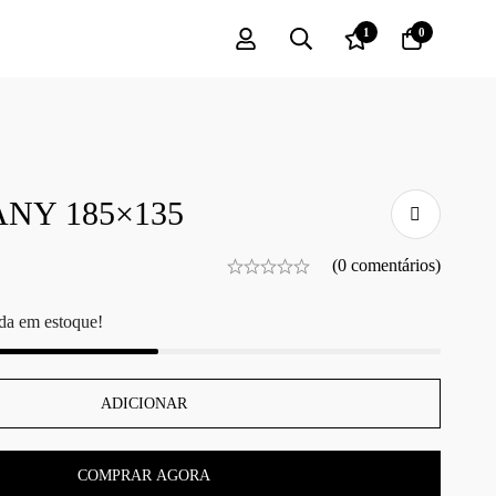
1
0
NY 185×135
(0 comentários)
da em estoque!
ADICIONAR
COMPRAR AGORA