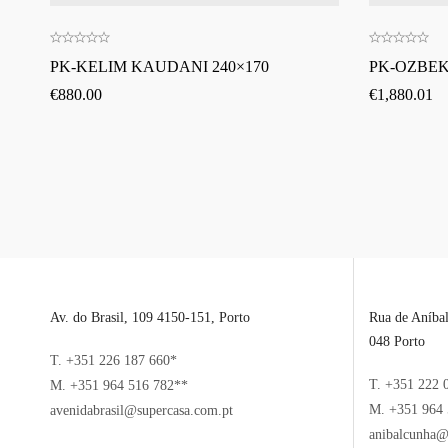
PK-KELIM KAUDANI 240×170
PK-OZBEK
€
880.00
€
1,880.01
Av. do Brasil, 109 4150-151, Porto
Rua de Aníba
048 Porto
T. +351 226 187 660*
T. +351 222 
M. +351 964 516 782**
M. +351 964 
avenidabrasil@supercasa.com.pt
anibalcunha@