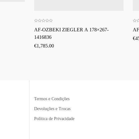
AF-OZBEKI ZIEGLER A 178×267-
AF
1416836
€
4
€
1,785.00
Termos e Condições
Devoluções e Trocas
Política de Privacidade