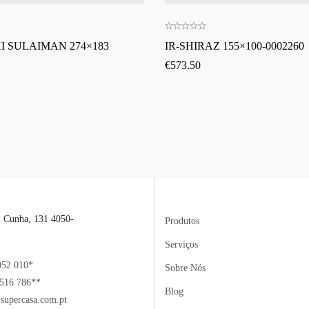
I SULAIMAN 274×183
IR-SHIRAZ 155×100-0002260
€
573.50
l Cunha, 131 4050-
Produtos
Serviços
052 010*
Sobre Nós
516 786**
Blog
supercasa.com.pt