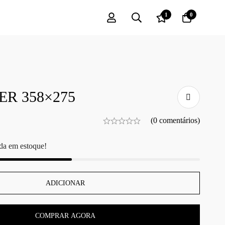
1
0
ER 358×275
(0 comentários)
da em estoque!
ADICIONAR
COMPRAR AGORA