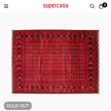
0
SOLD
OUT