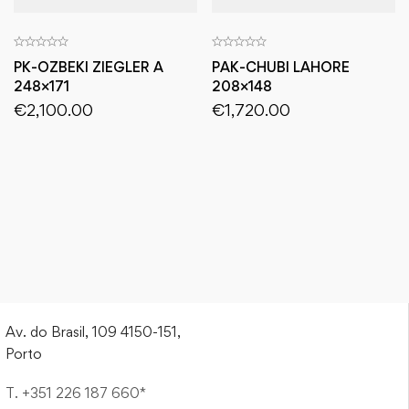
PK-OZBEKI ZIEGLER A
PAK-CHUBI LAHORE
248×171
208×148
€
2,100.00
€
1,720.00
Av. do Brasil, 109 4150-151,
Porto
T. +351 226 187 660*