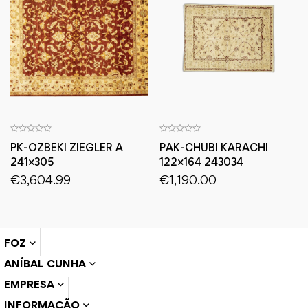
PK-OZBEKI ZIEGLER A
PAK-CHUBI KARACHI
241×305
122×164 243034
€
3,604.99
€
1,190.00
FOZ
ANÍBAL CUNHA
EMPRESA
INFORMAÇÃO