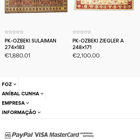
PK-OZBEKI SULAIMAN
PK-OZBEKI ZIEGLER A
274×183
248×171
€
1,880.01
€
2,100.00
FOZ
ANÍBAL CUNHA
EMPRESA
INFORMAÇÃO