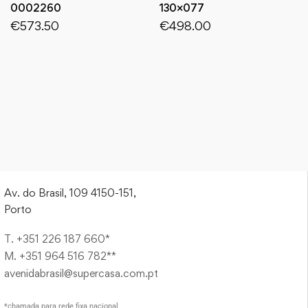
0002260
130×077
€
573.50
€
498.00
Av. do Brasil, 109 4150-151,
Porto
T. +351 226 187 660*
M. +351 964 516 782**
avenidabrasil@supercasa.com.pt
*chamada para rede fixa nacional