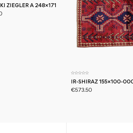
KI ZIEGLER A 248×171
0
IR-SHIRAZ 155×100-00
€
573.50