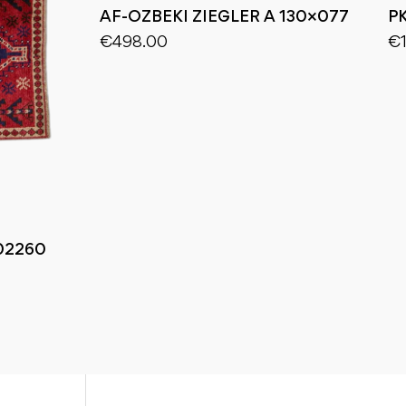
AF-OZBEKI ZIEGLER A 130×077
P
€
498.00
€
02260