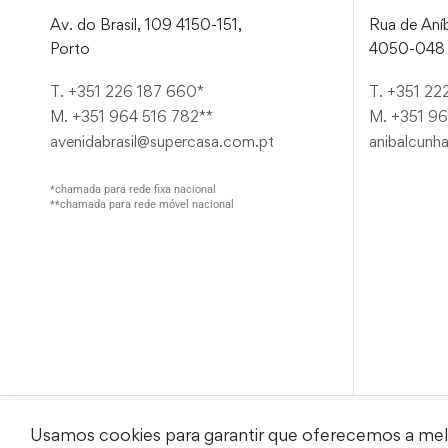
Av. do Brasil, 109 4150-151,
Rua de Aníb
Porto
4050-048 
T. +351 226 187 660*
T. +351 22
M. +351 964 516 782**
M. +351 96
avenidabrasil@supercasa.com.pt
anibalcunh
*chamada para rede fixa nacional
**chamada para rede móvel nacional
Usamos cookies para garantir que oferecemos a melho