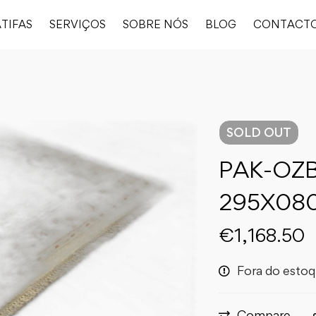
TIFAS
SERVIÇOS
SOBRE NÓS
BLOG
CONTACT
SOLD
OUT
PAK-OZB
295X08
€
1,168.50
Fora do esto
Compare