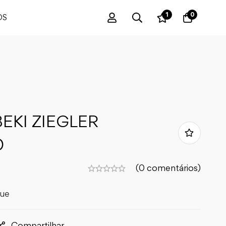
1
0
OS
EKI ZIEGLER
0
(0 comentários)
que
Compartilhar