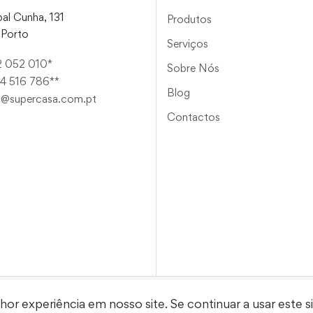
al Cunha, 131
Produtos
Porto
Serviços
2 052 010*
Sobre Nós
4 516 786**
Blog
a@supercasa.com.pt
Contactos
r experiência em nosso site. Se continuar a usar este s
2023 © Supercasa •
Insertpage