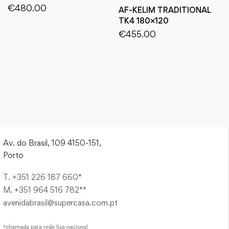
€
480.00
AF-KELIM TRADITIONAL
TK4 180×120
€
455.00
Av. do Brasil, 109 4150-151,
Porto
T. +351 226 187 660*
M. +351 964 516 782**
avenidabrasil@supercasa.com.pt
*chamada para rede fixa nacional