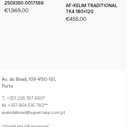
250X350 0017569
AF-KELIM TRADITIONAL
€
1,969.00
TK4 180×120
€
455.00
Av. do Brasil, 109 4150-151,
Porto
T. +351 226 187 660*
M. +351 964 516 782**
avenidabrasil@supercasa.com.pt
*chamada para rede fixa nacional