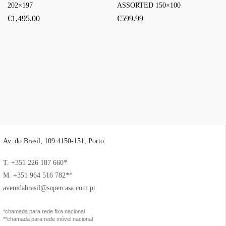
202×197
ASSORTED 150×100
€
1,495.00
€
599.99
Av. do Brasil, 109 4150-151, Porto
T. +351 226 187 660*
M. +351 964 516 782**
avenidabrasil@supercasa.com.pt
*chamada para rede fixa nacional
**chamada para rede móvel nacional