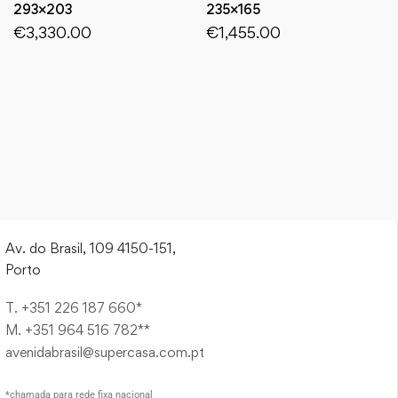
293×203
235×165
€
3,330.00
€
1,455.00
Av. do Brasil, 109 4150-151,
Porto
T. +351 226 187 660*
M. +351 964 516 782**
avenidabrasil@supercasa.com.pt
*chamada para rede fixa nacional