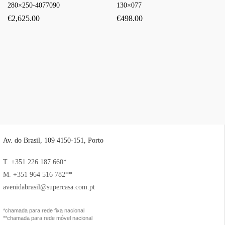
280×250-4077090
130×077
€
2,625.00
€
498.00
Av. do Brasil, 109 4150-151, Porto
T. +351 226 187 660*
M. +351 964 516 782**
avenidabrasil@supercasa.com.pt
*chamada para rede fixa nacional
**chamada para rede móvel nacional