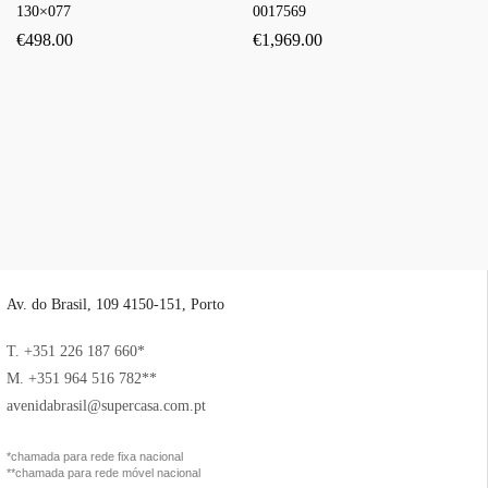
130×077
0017569
€
498.00
€
1,969.00
Av. do Brasil, 109 4150-151, Porto
T. +351 226 187 660*
M. +351 964 516 782**
avenidabrasil@supercasa.com.pt
*chamada para rede fixa nacional
**chamada para rede móvel nacional