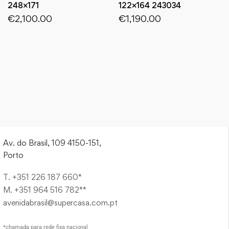
248×171
122×164 243034
€
2,100.00
€
1,190.00
Av. do Brasil, 109 4150-151,
Porto
T. +351 226 187 660*
M. +351 964 516 782**
avenidabrasil@supercasa.com.pt
*chamada para rede fixa nacional