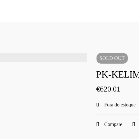
SOLD
OUT
PK-KELIM
€
620.01
Fora do estoque
Compare