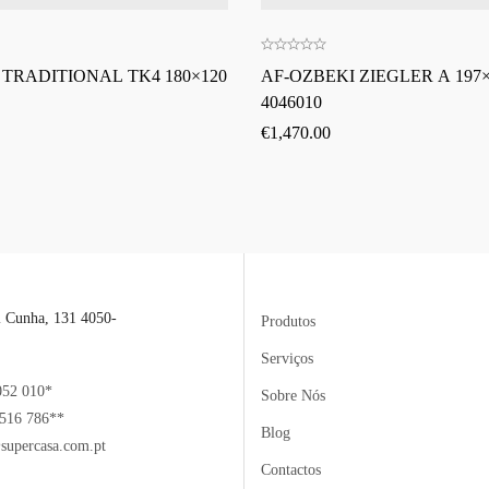
 TRADITIONAL TK4 180×120
AF-OZBEKI ZIEGLER A 197×
4046010
€
1,470.00
l Cunha, 131 4050-
Produtos
Serviços
052 010*
Sobre Nós
516 786**
Blog
supercasa.com.pt
Contactos