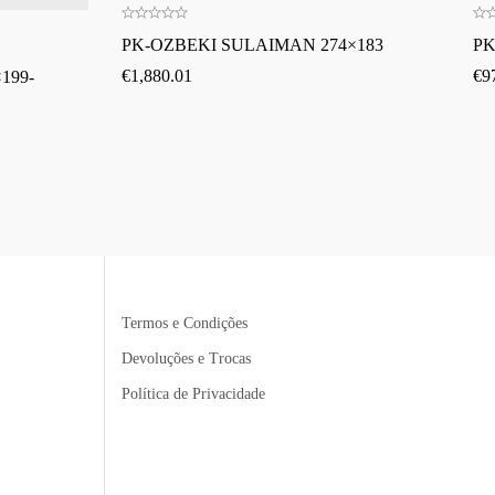
PK-OZBEKI SULAIMAN 274×183
PK
€
1,880.01
€
9
199-
Termos e Condições
Devoluções e Trocas
Política de Privacidade