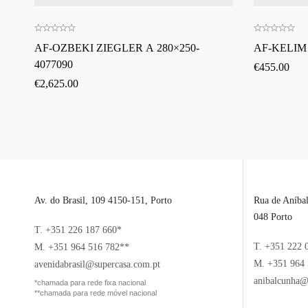
AF-OZBEKI ZIEGLER A 280×250-
AF-KELIM
4077090
€
455.00
€
2,625.00
Av. do Brasil, 109 4150-151, Porto
Rua de Aníba
048 Porto
T. +351 226 187 660*
T. +351 222 
M. +351 964 516 782**
M. +351 964 
avenidabrasil@supercasa.com.pt
anibalcunha@
*chamada para rede fixa nacional
**chamada para rede móvel nacional