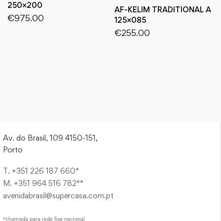
250×200
AF-KELIM TRADITIONAL A
€
975.00
125×085
€
255.00
Av. do Brasil, 109 4150-151,
Porto
T. +351 226 187 660*
M. +351 964 516 782**
avenidabrasil@supercasa.com.pt
*chamada para rede fixa nacional