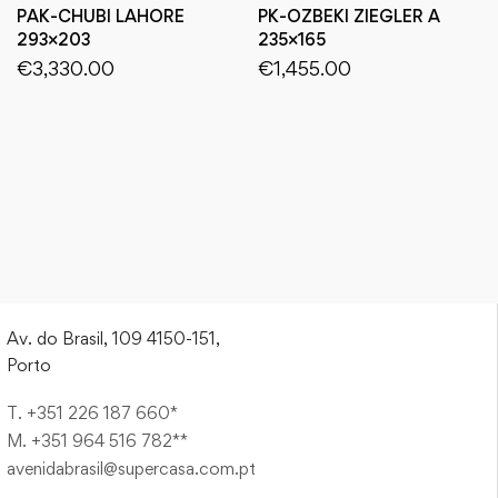
PAK-CHUBI LAHORE
PK-OZBEKI ZIEGLER A
293×203
235×165
€
3,330.00
€
1,455.00
Av. do Brasil, 109 4150-151,
Porto
T. +351 226 187 660*
M. +351 964 516 782**
avenidabrasil@supercasa.com.pt