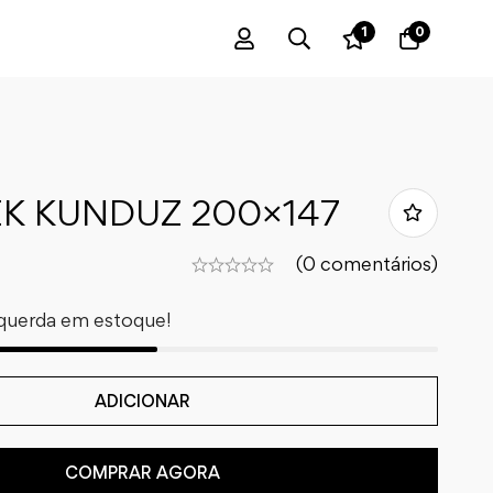
1
0
K KUNDUZ 200×147
(0 comentários)
querda em estoque!
ADICIONAR
COMPRAR AGORA