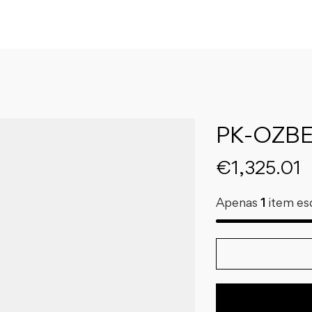
PK-OZBE
€
1,325.01
Apenas
1
item es