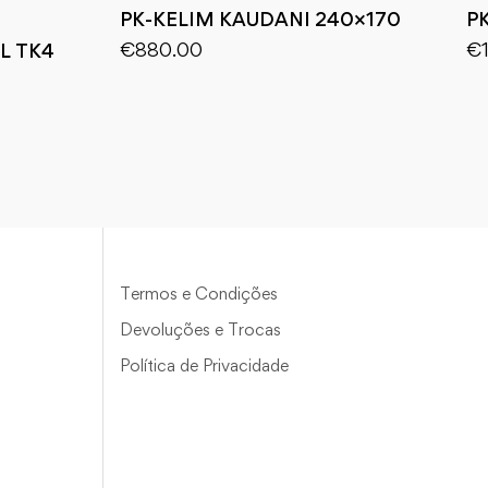
PK-KELIM KAUDANI 240×170
P
€
880.00
€
L TK4
Termos e Condições
Devoluções e Trocas
Política de Privacidade