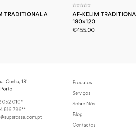
M TRADITIONAL A
AF-KELIM TRADITIONA
180×120
€
455.00
al Cunha, 131
Produtos
Porto
Serviços
2 052 010*
Sobre Nós
4 516 786**
Blog
a@supercasa.com.pt
Contactos