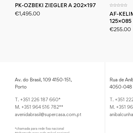
PK-OZBEKI ZIEGLER A 202×197
€
1,495.00
AF-KELI
125×085
€
255.00
Av. do Brasil, 109 4150-151,
Rua de Aníb
Porto
4050-048 
T. +351 226 187 660*
T. +351 22
M. +351 964 516 782**
M. +351 96
avenidabrasil@supercasa.com.pt
anibalcunh
*chamada para rede fixa nacional