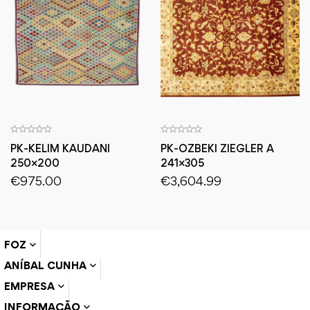
PK-KELIM KAUDANI
PK-OZBEKI ZIEGLER A
250×200
241×305
€
975.00
€
3,604.99
FOZ
ANÍBAL CUNHA
EMPRESA
INFORMAÇÃO