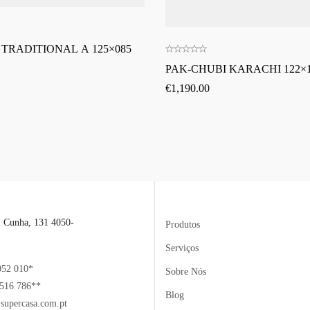
 TRADITIONAL A 125×085
PAK-CHUBI KARACHI 122×1
€
1,190.00
l Cunha, 131 4050-
Produtos
Serviços
052 010*
Sobre Nós
516 786**
Blog
supercasa.com.pt