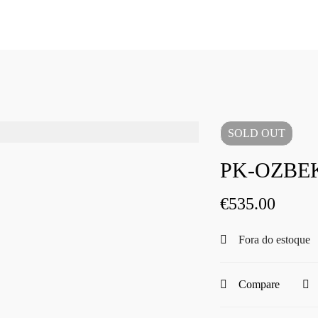
SOLD
OUT
PK-OZBEK
€
535.00
Fora do estoque
Compare