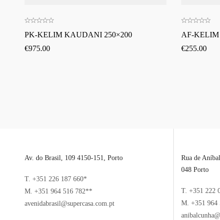
PK-KELIM KAUDANI 250×200
AF-KELIM
€
975.00
€
255.00
Av. do Brasil, 109 4150-151, Porto
Rua de Aníba
048 Porto
T. +351 226 187 660*
T. +351 222 
M. +351 964 516 782**
M. +351 964 
avenidabrasil@supercasa.com.pt
anibalcunha@