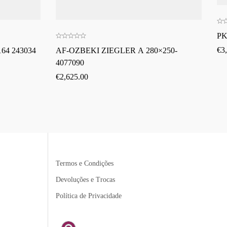
PK
€
3
64 243034
AF-OZBEKI ZIEGLER A 280×250-
4077090
€
2,625.00
Termos e Condições
Devoluções e Trocas
Política de Privacidade