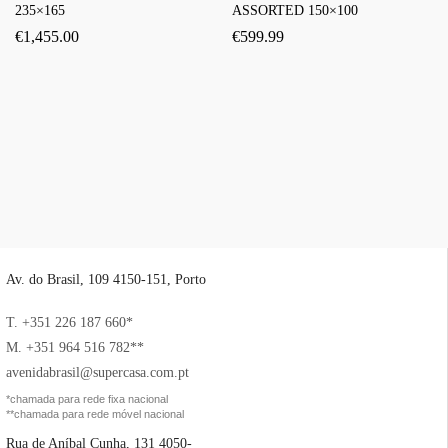
235×165
ASSORTED 150×100
€
1,455.00
€
599.99
Av. do Brasil, 109 4150-151, Porto
T. +351 226 187 660*
M. +351 964 516 782**
avenidabrasil@supercasa.com.pt
*chamada para rede fixa nacional
**chamada para rede móvel nacional
Rua de Aníbal Cunha, 131 4050-