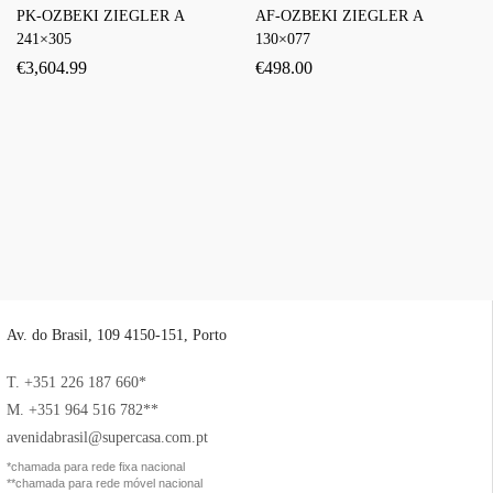
PK-OZBEKI ZIEGLER A
AF-OZBEKI ZIEGLER A
241×305
130×077
€
3,604.99
€
498.00
Av. do Brasil, 109 4150-151, Porto
T. +351 226 187 660*
M. +351 964 516 782**
avenidabrasil@supercasa.com.pt
*chamada para rede fixa nacional
**chamada para rede móvel nacional