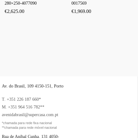
280×250-4077090
0017569
€
2,625.00
€
1,969.00
Av. do Brasil, 109 4150-151, Porto
T. +351 226 187 660*
M. +351 964 516 782**
avenidabrasil@supercasa.com.pt
*chamada para rede fixa nacional
**chamada para rede móvel nacional
Rua de Aníbal Cunha, 131 4050-