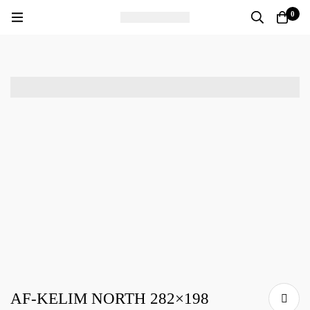
0
AF-KELIM NORTH 282×198