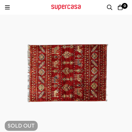
0
SOLD
OUT