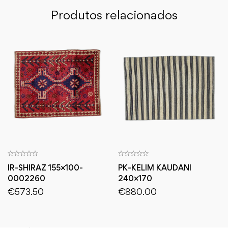
Produtos relacionados
IR-SHIRAZ 155×100-
PK-KELIM KAUDANI
0002260
240×170
€
573.50
€
880.00