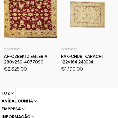
AF-OZBEKI ZIEGLER A
PAK-CHUBI KARACHI
280×250-4077090
122×164 243034
€
2,625.00
€
1,190.00
FOZ
ANÍBAL CUNHA
EMPRESA
INFORMAÇÃO