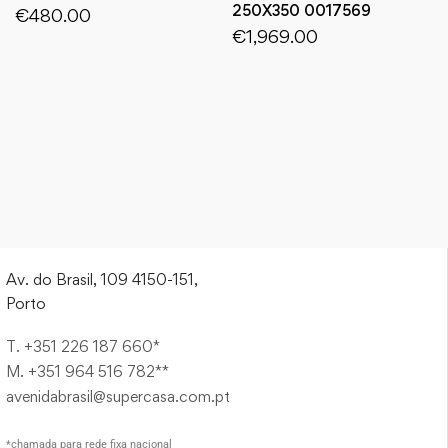
250X350 0017569
€
480.00
€
1,969.00
Av. do Brasil, 109 4150-151,
Porto
T. +351 226 187 660*
M. +351 964 516 782**
avenidabrasil@supercasa.com.pt
*chamada para rede fixa nacional